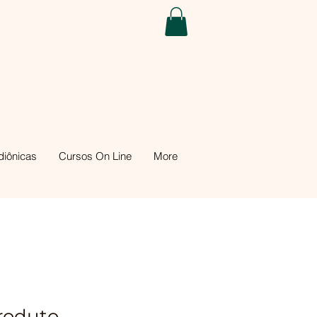
iônicas
Cursos On Line
More
roduto