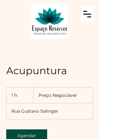
Acupuntura
Preço
Negociável
1 h
1
Preço Negociável
Rua Gustavo Salinger
Agendar